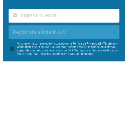
Regístrate a Boletín A.M.
Al someter tu correo electrónico, aceptas la
Política de Privacidad
y
Términos y
Condiciones
de El Nuevo Día. Además, aceptas recibir información u ofertas
especiales de productos o servicios de GFR Media, sus afiliadas o de terceros.
Podrás optar salirte de los boletines en cualquier momento.