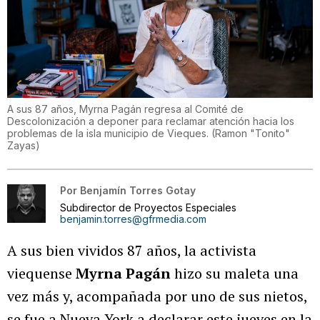
A sus 87 años, Myrna Pagán regresa al Comité de
Descolonización a deponer para reclamar atención hacia los
problemas de la isla municipio de Vieques.
(
Ramon "Tonito"
Zayas
)
Por
Benjamín Torres Gotay
Subdirector de Proyectos Especiales
benjamin.torres@gfrmedia.com
A sus bien vividos 87 años, la activista
viequense
Myrna Pagán
hizo su maleta una
vez más y, acompañada por uno de sus nietos,
se fue a Nueva York a declarar este jueves en la