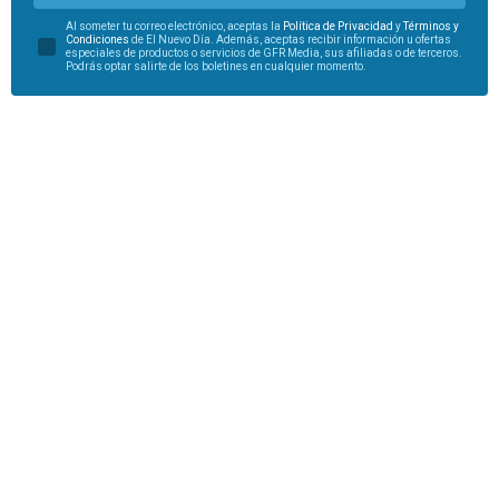
Al someter tu correo electrónico, aceptas la
Política de Privacidad
y
Términos y
Condiciones
de El Nuevo Día. Además, aceptas recibir información u ofertas
especiales de productos o servicios de GFR Media, sus afiliadas o de terceros.
Podrás optar salirte de los boletines en cualquier momento.