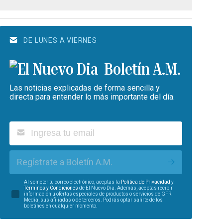
DE LUNES A VIERNES
Boletín A.M.
Las noticias explicadas de forma sencilla y
directa para entender lo más importante del día.
Regístrate a Boletín A.M.
Al someter tu correo electrónico, aceptas la
Política de Privacidad
y
Términos y Condiciones
de El Nuevo Día. Además, aceptas recibir
información u ofertas especiales de productos o servicios de GFR
Media, sus afiliadas o de terceros. Podrás optar salirte de los
boletines en cualquier momento.