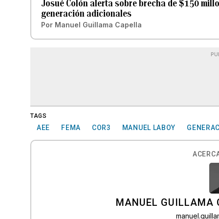
Josué Colón alerta sobre brecha de $150 mill
generación adicionales
Por
Manuel Guillama Capella
PU
TAGS
AEE
FEMA
COR3
MANUEL LABOY
GENERAC
ACERCA
MANUEL GUILLAMA 
manuel.guil