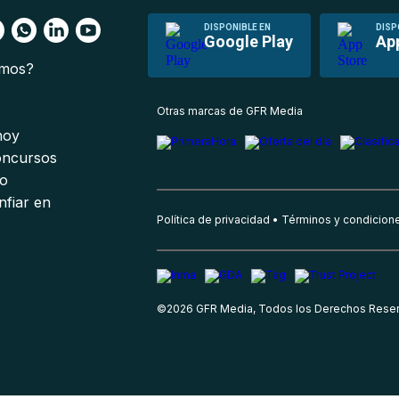
DISPONIBLE EN
DISP
Google Play
Ap
omos?
s
Otras marcas de GFR Media
 hoy
oncursos
io
nfiar en
Política de privacidad
Términos y condicion
©
2026
GFR Media, Todos los Derechos Rese