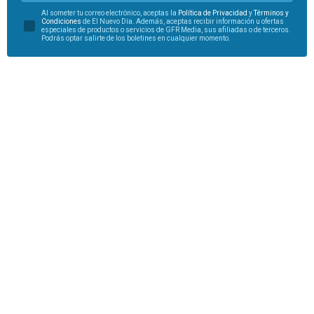
Al someter tu correo electrónico, aceptas la
Política de Privacidad
y
Términos y
Condiciones
de El Nuevo Día. Además, aceptas recibir información u ofertas
especiales de productos o servicios de GFR Media, sus afiliadas o de terceros.
Podrás optar salirte de los boletines en cualquier momento.