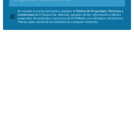
Al someter tu correo electrónico, aceptas la
Política de Privacidad
y
Términos y
Condiciones
de El Nuevo Día. Además, aceptas recibir información u ofertas
especiales de productos o servicios de GFR Media, sus afiliadas o de terceros.
Podrás optar salirte de los boletines en cualquier momento.