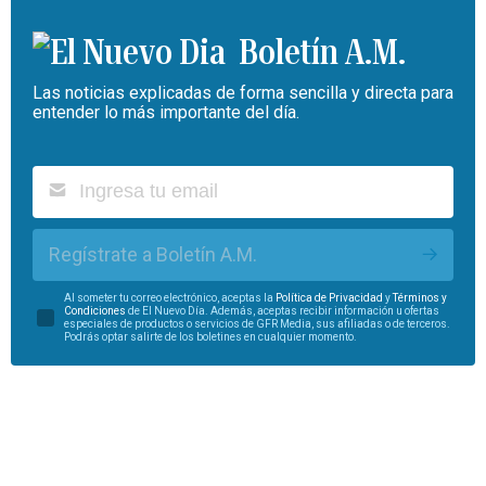
Boletín A.M.
Las noticias explicadas de forma sencilla y directa para
entender lo más importante del día.
Regístrate a Boletín A.M.
Al someter tu correo electrónico, aceptas la
Política de Privacidad
y
Términos y
Condiciones
de El Nuevo Día. Además, aceptas recibir información u ofertas
especiales de productos o servicios de GFR Media, sus afiliadas o de terceros.
Podrás optar salirte de los boletines en cualquier momento.