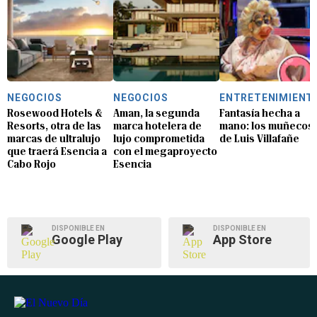
NEGOCIOS
NEGOCIOS
ENTRETENIMIENT
Rosewood Hotels &
Aman, la segunda
Fantasía hecha a
Resorts, otra de las
marca hotelera de
mano: los muñecos
marcas de ultralujo
lujo comprometida
de Luis Villafañe
que traerá Esencia a
con el megaproyecto
Cabo Rojo
Esencia
DISPONIBLE EN
DISPONIBLE EN
Google Play
App Store