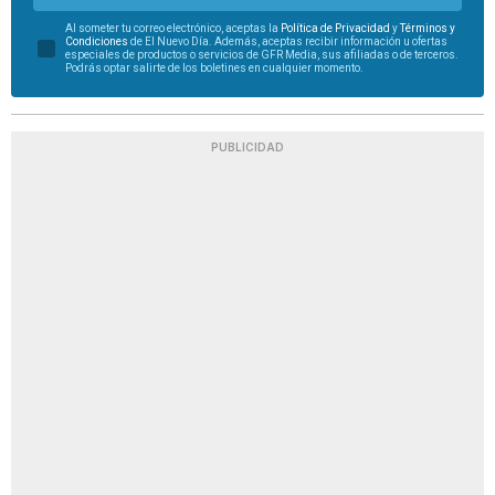
Al someter tu correo electrónico, aceptas la
Política de Privacidad
y
Términos y
Condiciones
de El Nuevo Día. Además, aceptas recibir información u ofertas
especiales de productos o servicios de GFR Media, sus afiliadas o de terceros.
Podrás optar salirte de los boletines en cualquier momento.
PUBLICIDAD