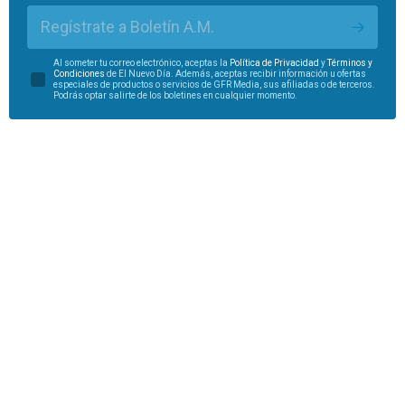
Regístrate a Boletín A.M.
Al someter tu correo electrónico, aceptas la
Política de Privacidad
y
Términos y
Condiciones
de El Nuevo Día. Además, aceptas recibir información u ofertas
especiales de productos o servicios de GFR Media, sus afiliadas o de terceros.
Podrás optar salirte de los boletines en cualquier momento.