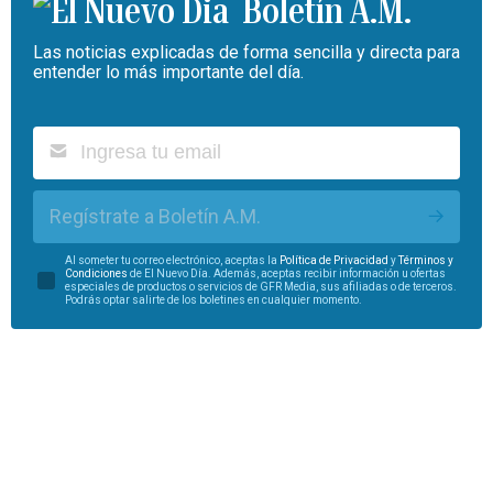
Boletín A.M.
Las noticias explicadas de forma sencilla y directa para
entender lo más importante del día.
Regístrate a Boletín A.M.
Al someter tu correo electrónico, aceptas la
Política de Privacidad
y
Términos y
Condiciones
de El Nuevo Día. Además, aceptas recibir información u ofertas
especiales de productos o servicios de GFR Media, sus afiliadas o de terceros.
Podrás optar salirte de los boletines en cualquier momento.