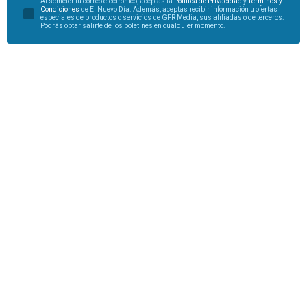
Al someter tu correo electrónico, aceptas la
Política de Privacidad
y
Términos y
Condiciones
de El Nuevo Día. Además, aceptas recibir información u ofertas
especiales de productos o servicios de GFR Media, sus afiliadas o de terceros.
Podrás optar salirte de los boletines en cualquier momento.