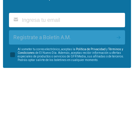
Regístrate a Boletín A.M.
Al someter tu correo electrónico, aceptas la
Política de Privacidad
y
Términos y
Condiciones
de El Nuevo Día. Además, aceptas recibir información u ofertas
especiales de productos o servicios de GFR Media, sus afiliadas o de terceros.
Podrás optar salirte de los boletines en cualquier momento.