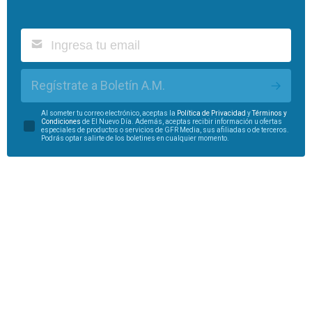
Regístrate a Boletín A.M.
Al someter tu correo electrónico, aceptas la
Política de Privacidad
y
Términos y
Condiciones
de El Nuevo Día. Además, aceptas recibir información u ofertas
especiales de productos o servicios de GFR Media, sus afiliadas o de terceros.
Podrás optar salirte de los boletines en cualquier momento.