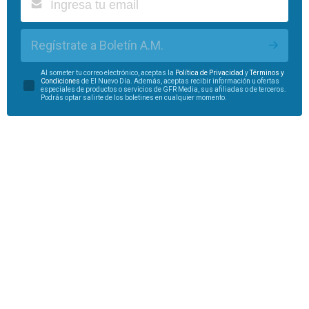
Regístrate a Boletín A.M.
Al someter tu correo electrónico, aceptas la
Política de Privacidad
y
Términos y
Condiciones
de El Nuevo Día. Además, aceptas recibir información u ofertas
especiales de productos o servicios de GFR Media, sus afiliadas o de terceros.
Podrás optar salirte de los boletines en cualquier momento.