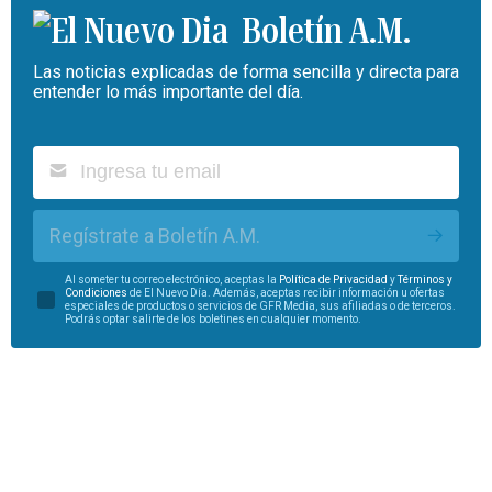
Boletín A.M.
Las noticias explicadas de forma sencilla y directa para
entender lo más importante del día.
Regístrate a Boletín A.M.
Al someter tu correo electrónico, aceptas la
Política de Privacidad
y
Términos y
Condiciones
de El Nuevo Día. Además, aceptas recibir información u ofertas
especiales de productos o servicios de GFR Media, sus afiliadas o de terceros.
Podrás optar salirte de los boletines en cualquier momento.