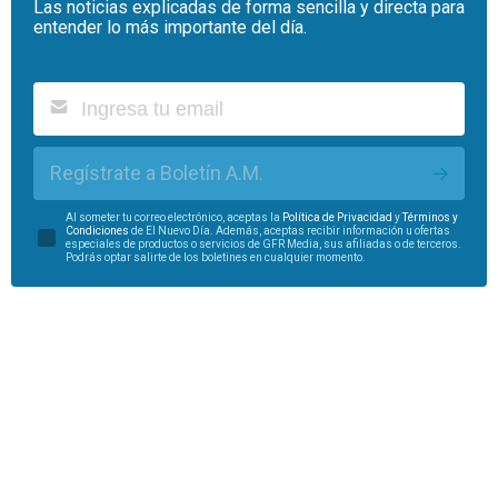
Las noticias explicadas de forma sencilla y directa para
entender lo más importante del día.
Regístrate a Boletín A.M.
Al someter tu correo electrónico, aceptas la
Política de Privacidad
y
Términos y
Condiciones
de El Nuevo Día. Además, aceptas recibir información u ofertas
especiales de productos o servicios de GFR Media, sus afiliadas o de terceros.
Podrás optar salirte de los boletines en cualquier momento.