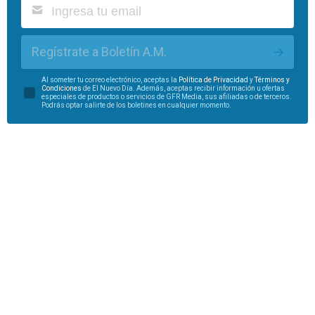
Regístrate a Boletín A.M.
Al someter tu correo electrónico, aceptas la
Política de Privacidad
y
Términos y
Condiciones
de El Nuevo Día. Además, aceptas recibir información u ofertas
especiales de productos o servicios de GFR Media, sus afiliadas o de terceros.
Podrás optar salirte de los boletines en cualquier momento.