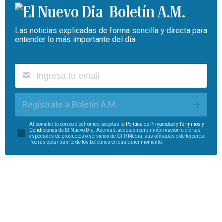
Boletín A.M.
Las noticias explicadas de forma sencilla y directa para
entender lo más importante del día.
Regístrate a Boletín A.M.
Al someter tu correo electrónico, aceptas la
Política de Privacidad
y
Términos y
Condiciones
de El Nuevo Día. Además, aceptas recibir información u ofertas
especiales de productos o servicios de GFR Media, sus afiliadas o de terceros.
Podrás optar salirte de los boletines en cualquier momento.