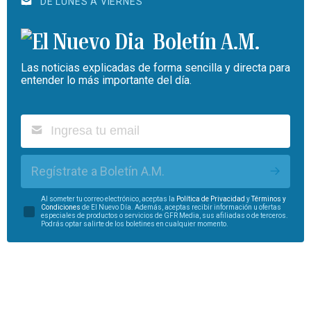
DE LUNES A VIERNES
Boletín A.M.
Las noticias explicadas de forma sencilla y directa para
entender lo más importante del día.
Regístrate a Boletín A.M.
Al someter tu correo electrónico, aceptas la
Política de Privacidad
y
Términos y
Condiciones
de El Nuevo Día. Además, aceptas recibir información u ofertas
especiales de productos o servicios de GFR Media, sus afiliadas o de terceros.
Podrás optar salirte de los boletines en cualquier momento.