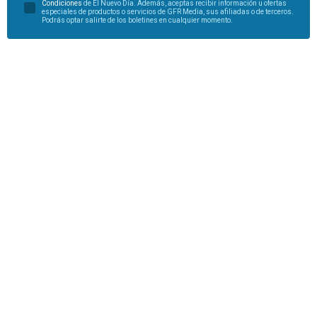
Condiciones
de El Nuevo Día. Además, aceptas recibir información u ofertas
especiales de productos o servicios de GFR Media, sus afiliadas o de terceros.
Podrás optar salirte de los boletines en cualquier momento.