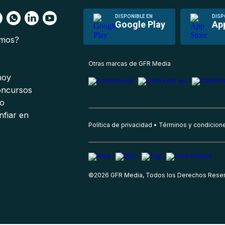
DISPONIBLE EN
DISP
Google Play
Ap
omos?
s
Otras marcas de GFR Media
 hoy
oncursos
io
nfiar en
Política de privacidad
Términos y condicion
©
2026
GFR Media, Todos los Derechos Rese