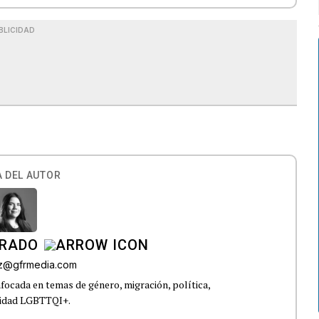
BLICIDAD
S
 DEL AUTOR
IRADO
az@gfrmedia.com
nfocada en temas de género, migración, política,
nidad LGBTTQI+.