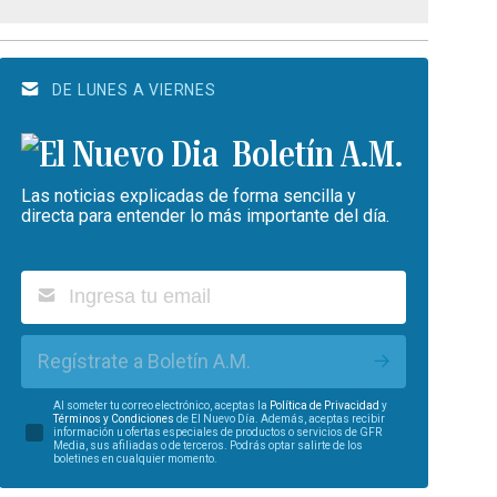
DE LUNES A VIERNES
Boletín A.M.
Las noticias explicadas de forma sencilla y
directa para entender lo más importante del día.
Regístrate a Boletín A.M.
Al someter tu correo electrónico, aceptas la
Política de Privacidad
y
Términos y Condiciones
de El Nuevo Día. Además, aceptas recibir
información u ofertas especiales de productos o servicios de GFR
Media, sus afiliadas o de terceros. Podrás optar salirte de los
boletines en cualquier momento.