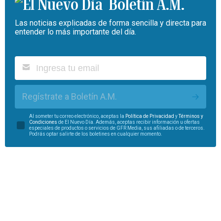
Boletín A.M.
Las noticias explicadas de forma sencilla y directa para
entender lo más importante del día.
Regístrate a Boletín A.M.
Al someter tu correo electrónico, aceptas la
Política de Privacidad
y
Términos y
Condiciones
de El Nuevo Día. Además, aceptas recibir información u ofertas
especiales de productos o servicios de GFR Media, sus afiliadas o de terceros.
Podrás optar salirte de los boletines en cualquier momento.