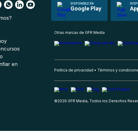
DISPONIBLE EN
DISP
Google Play
Ap
omos?
s
Otras marcas de GFR Media
 hoy
oncursos
io
nfiar en
Política de privacidad
Términos y condicion
©
2026
GFR Media, Todos los Derechos Rese