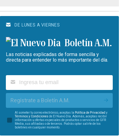
DE LUNES A VIERNES
Boletín A.M.
Las noticias explicadas de forma sencilla y
directa para entender lo más importante del día.
Regístrate a Boletín A.M.
Al someter tu correo electrónico, aceptas la
Política de Privacidad
y
Términos y Condiciones
de El Nuevo Día. Además, aceptas recibir
información u ofertas especiales de productos o servicios de GFR
Media, sus afiliadas o de terceros. Podrás optar salirte de los
boletines en cualquier momento.