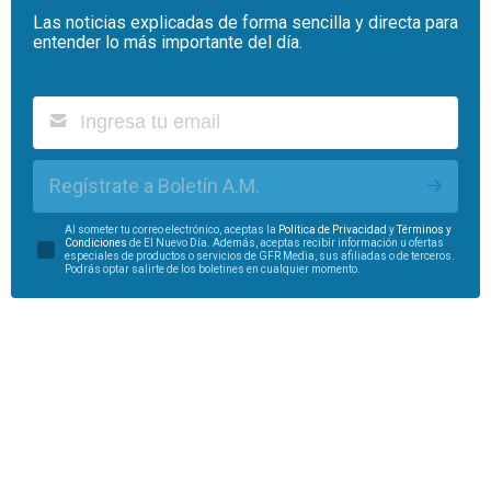
Las noticias explicadas de forma sencilla y directa para
entender lo más importante del día.
Regístrate a Boletín A.M.
Al someter tu correo electrónico, aceptas la
Política de Privacidad
y
Términos y
Condiciones
de El Nuevo Día. Además, aceptas recibir información u ofertas
especiales de productos o servicios de GFR Media, sus afiliadas o de terceros.
Podrás optar salirte de los boletines en cualquier momento.