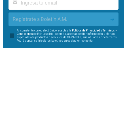
Regístrate a Boletín A.M.
Al someter tu correo electrónico, aceptas la
Política de Privacidad
y
Términos y
Condiciones
de El Nuevo Día. Además, aceptas recibir información u ofertas
especiales de productos o servicios de GFR Media, sus afiliadas o de terceros.
Podrás optar salirte de los boletines en cualquier momento.