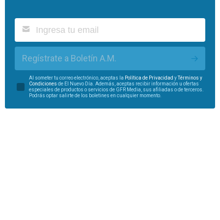
Regístrate a Boletín A.M.
Al someter tu correo electrónico, aceptas la
Política de Privacidad
y
Términos y
Condiciones
de El Nuevo Día. Además, aceptas recibir información u ofertas
especiales de productos o servicios de GFR Media, sus afiliadas o de terceros.
Podrás optar salirte de los boletines en cualquier momento.