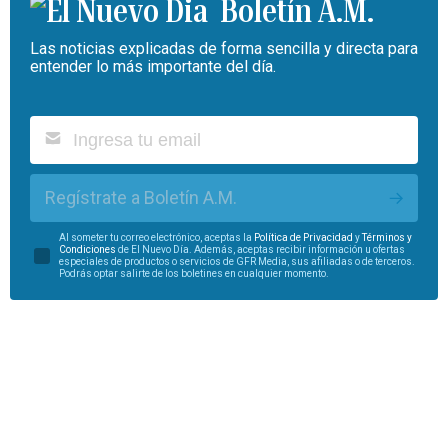
Boletín A.M.
Las noticias explicadas de forma sencilla y directa para
entender lo más importante del día.
Regístrate a Boletín A.M.
Al someter tu correo electrónico, aceptas la
Política de Privacidad
y
Términos y
Condiciones
de El Nuevo Día. Además, aceptas recibir información u ofertas
especiales de productos o servicios de GFR Media, sus afiliadas o de terceros.
Podrás optar salirte de los boletines en cualquier momento.