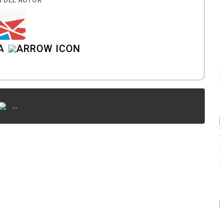
 DEL AUTOR
A
...