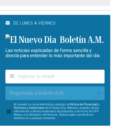
DE LUNES A VIERNES
Boletín A.M.
Las noticias explicadas de forma sencilla y
directa para entender lo más importante del día.
Regístrate a Boletín A.M.
Al someter tu correo electrónico, aceptas la
Política de Privacidad
y
Términos y Condiciones
de El Nuevo Día. Además, aceptas recibir
información u ofertas especiales de productos o servicios de GFR
Media, sus afiliadas o de terceros. Podrás optar salirte de los
boletines en cualquier momento.