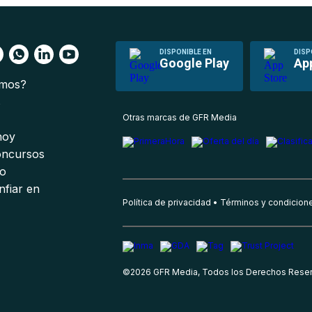
DISPONIBLE EN
DISP
Google Play
Ap
omos?
s
Otras marcas de GFR Media
 hoy
oncursos
io
nfiar en
Política de privacidad
Términos y condicion
©
2026
GFR Media, Todos los Derechos Rese