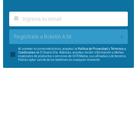
Regístrate a Boletín A.M.
Al someter tu correo electrónico, aceptas la
Política de Privacidad
y
Términos y
Condiciones
de El Nuevo Día. Además, aceptas recibir información u ofertas
especiales de productos o servicios de GFR Media, sus afiliadas o de terceros.
Podrás optar salirte de los boletines en cualquier momento.