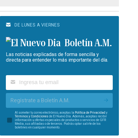
DE LUNES A VIERNES
Boletín A.M.
Las noticias explicadas de forma sencilla y
directa para entender lo más importante del día.
Regístrate a Boletín A.M.
Al someter tu correo electrónico, aceptas la
Política de Privacidad
y
Términos y Condiciones
de El Nuevo Día. Además, aceptas recibir
información u ofertas especiales de productos o servicios de GFR
Media, sus afiliadas o de terceros. Podrás optar salirte de los
boletines en cualquier momento.