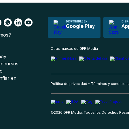
DISPONIBLE EN
DISP
Google Play
Ap
omos?
s
Otras marcas de GFR Media
 hoy
oncursos
io
nfiar en
Política de privacidad
Términos y condicion
©
2026
GFR Media, Todos los Derechos Rese