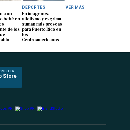
DEPORTES
VER MÁS
n a un
En imágenes:
o bebé en
atletismo y esgrima
es
suman más preseas
nte de los
para Puerto Rico en
que
los
Pablo
Centroamericanos
ONIBLE EN
p Store