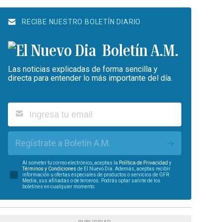
RECIBE NUESTRO BOLETÍN DIARIO
Boletín A.M.
Las noticias explicadas de forma sencilla y
directa para entender lo más importante del día.
Regístrate a Boletín A.M.
Al someter tu correo electrónico, aceptas la
Política de Privacidad
y
Términos y Condiciones
de El Nuevo Día. Además, aceptas recibir
información u ofertas especiales de productos o servicios de GFR
Media, sus afiliadas o de terceros. Podrás optar salirte de los
boletines en cualquier momento.