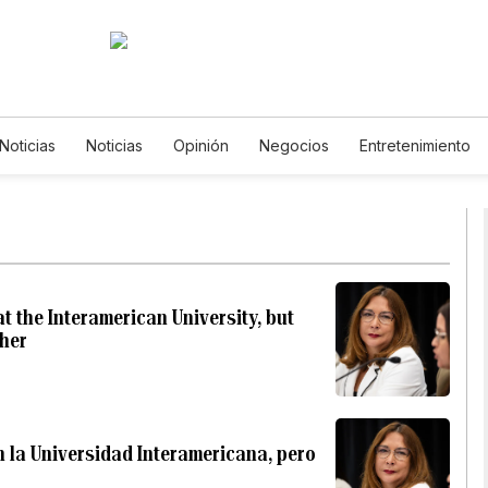
Noticias
Noticias
Opinión
Negocios
Entretenimiento
ilos de Vida
Mundo
Estados Unidos
Ciencia y Ambiente
nología
Juegos
Lotería
Vídeos
Fotos
English
sletters
Feriados
Especiales
t the Interamerican University, but
 her
n la Universidad Interamericana, pero