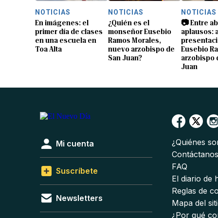
NOTICIAS
NOTICIAS
NOTICIAS
En imágenes: el
¿Quién es el
📷 Entre a
primer día de clases
monseñor Eusebio
aplausos: a
en una escuela en
Ramos Morales,
presentaci
Toa Alta
nuevo arzobispo de
Eusebio R
San Juan?
arzobispo 
Juan
¿Quiénes s
Mi cuenta
Contáctano
FAQ
Suscríbete
El diario de
Reglas de c
Newsletters
Mapa del sit
¿Por qué co