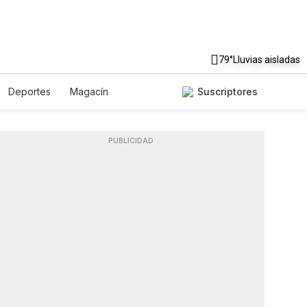
79°
Lluvias aisladas
Deportes
Magacín
Suscriptores
Gastronomía
De Viaje
Podcasts
Horóscopos
PUBLICIDAD