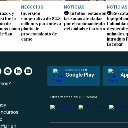
NEGOCIOS
NOTICIAS
NOTICIAS
brazos y
Inversión
📷 En fotos: estas son
📷 Rescata
sí fue la
cooperativa de $2.8
las zonas afectadas
hipopótam
ón de
millones para nueva
por el racionamiento
Colombia: 
amos como
planta de
del embalse Carraízo
descendie
de San
procesamiento de
animales 
carne
introdujo 
Escobar
DISPONIBLE EN
DISP
Google Play
Ap
omos?
s
Otras marcas de GFR Media
 hoy
oncursos
io
nfiar en