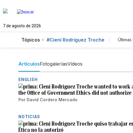
7 de agosto de 2026
Tópicos
#Ciení Rodríguez Troche
Últimas 
Est
Tec
New
Artículos
Fotogalerías
Vídeos
ENGLISH
Ciení Rodríguez Troche wanted to work a
the Office of Government Ethics did not authorize
Por
David Cordero Mercado
NOTICIAS
Ciení Rodríguez Troche quiso trabajar e
Ética no la autorizó