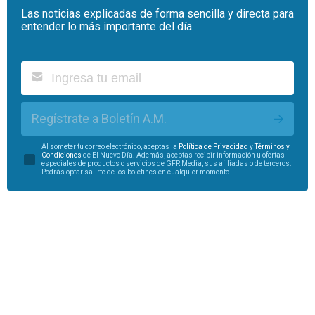
Las noticias explicadas de forma sencilla y directa para
entender lo más importante del día.
Regístrate a Boletín A.M.
Al someter tu correo electrónico, aceptas la
Política de Privacidad
y
Términos y
Condiciones
de El Nuevo Día. Además, aceptas recibir información u ofertas
especiales de productos o servicios de GFR Media, sus afiliadas o de terceros.
Podrás optar salirte de los boletines en cualquier momento.