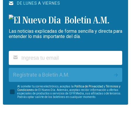
DE LUNES A VIERNES
Boletín A.M.
Las noticias explicadas de forma sencilla y directa para
entender lo más importante del día.
Regístrate a Boletín A.M.
Al someter tu correo electrónico, aceptas la
Política de Privacidad
y
Términos y
Condiciones
de El Nuevo Día. Además, aceptas recibir información u ofertas
especiales de productos o servicios de GFR Media, sus afiliadas o de terceros.
Podrás optar salirte de los boletines en cualquier momento.