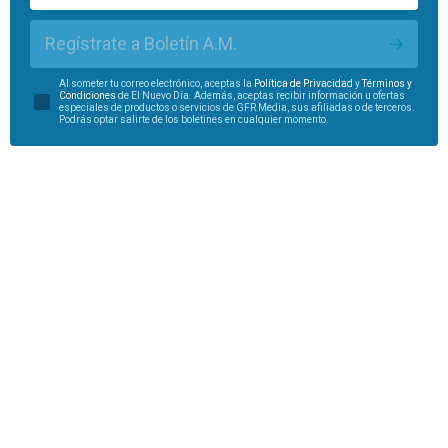
Regístrate a Boletín A.M.
Al someter tu correo electrónico, aceptas la
Política de Privacidad
y
Términos y
Condiciones
de El Nuevo Día. Además, aceptas recibir información u ofertas
especiales de productos o servicios de GFR Media, sus afiliadas o de terceros.
Podrás optar salirte de los boletines en cualquier momento.