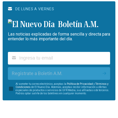
DE LUNES A VIERNES
Boletín A.M.
Las noticias explicadas de forma sencilla y directa para
entender lo más importante del día.
Regístrate a Boletín A.M.
Al someter tu correo electrónico, aceptas la
Política de Privacidad
y
Términos y
Condiciones
de El Nuevo Día. Además, aceptas recibir información u ofertas
especiales de productos o servicios de GFR Media, sus afiliadas o de terceros.
Podrás optar salirte de los boletines en cualquier momento.