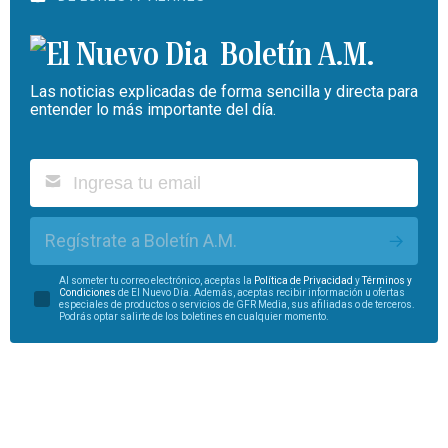
Boletín A.M.
Las noticias explicadas de forma sencilla y directa para
entender lo más importante del día.
Regístrate a Boletín A.M.
Al someter tu correo electrónico, aceptas la
Política de Privacidad
y
Términos y
Condiciones
de El Nuevo Día. Además, aceptas recibir información u ofertas
especiales de productos o servicios de GFR Media, sus afiliadas o de terceros.
Podrás optar salirte de los boletines en cualquier momento.