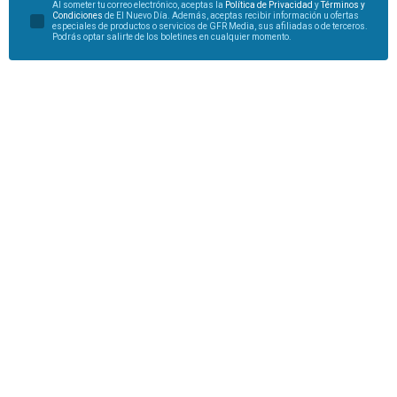
Al someter tu correo electrónico, aceptas la
Política de Privacidad
y
Términos y
Condiciones
de El Nuevo Día. Además, aceptas recibir información u ofertas
especiales de productos o servicios de GFR Media, sus afiliadas o de terceros.
Podrás optar salirte de los boletines en cualquier momento.