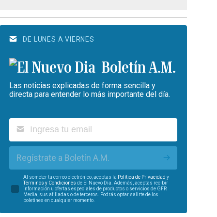
DE LUNES A VIERNES
Boletín A.M.
Las noticias explicadas de forma sencilla y
directa para entender lo más importante del día.
Regístrate a Boletín A.M.
Al someter tu correo electrónico, aceptas la
Política de Privacidad
y
Términos y Condiciones
de El Nuevo Día. Además, aceptas recibir
información u ofertas especiales de productos o servicios de GFR
Media, sus afiliadas o de terceros. Podrás optar salirte de los
boletines en cualquier momento.