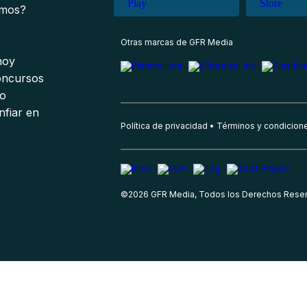
omos?
s
Otras marcas de GFR Media
 hoy
oncursos
io
nfiar en
Política de privacidad
Términos y condicion
©
2026
GFR Media, Todos los Derechos Rese