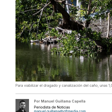
Para viabilizar el dragado y canalización del caño, unas 1
Por
Manuel Guillama Capella
Periodista de Noticias
manuel.guillama@gfrmedia.com