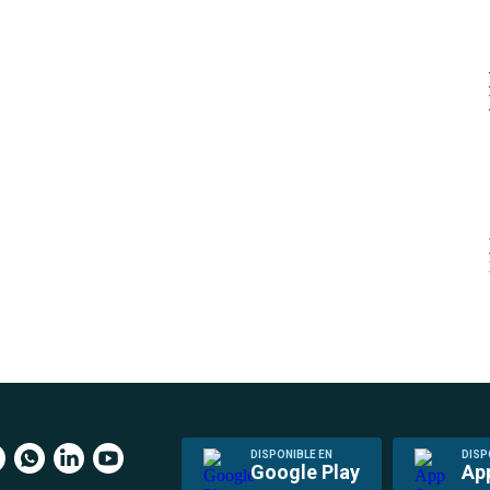
DISPONIBLE EN
DISP
Google Play
Ap