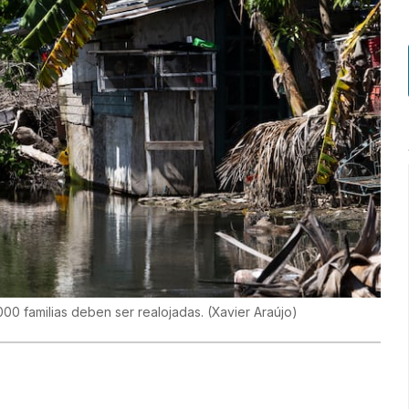
,000 familias deben ser realojadas.
(
Xavier Araújo
)