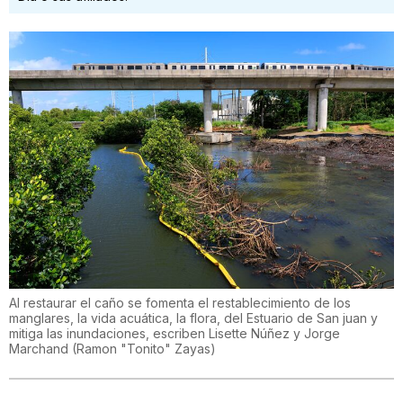
Al restaurar el caño se fomenta el restablecimiento de los
manglares, la vida acuática, la flora, del Estuario de San juan y
mitiga las inundaciones, escriben Lisette Núñez y Jorge
Marchand
(
Ramon "Tonito" Zayas
)