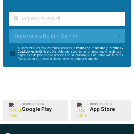
Regístrate a Boletín Opinión
Al someter tu correo electrónico, aceptas la
Política de Privacidad
y
Términos y
Condiciones
de El Nuevo Día. Además, aceptas recibir información u ofertas
especiales de productos o servicios de GFR Media, sus afiliadas o de terceros.
Podrás optar salirte de los boletines en cualquier momento.
DISPONIBLE EN
DISPONIBLE EN
Google Play
App Store