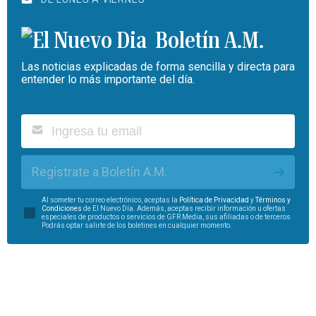
Boletín A.M.
Las noticias explicadas de forma sencilla y directa para
entender lo más importante del día.
Regístrate a Boletín A.M.
Al someter tu correo electrónico, aceptas la
Política de Privacidad
y
Términos y
Condiciones
de El Nuevo Día. Además, aceptas recibir información u ofertas
especiales de productos o servicios de GFR Media, sus afiliadas o de terceros.
Podrás optar salirte de los boletines en cualquier momento.