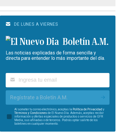
DE LUNES A VIERNES
Boletín A.M.
Las noticias explicadas de forma sencilla y
directa para entender lo más importante del día.
Regístrate a Boletín A.M.
Al someter tu correo electrónico, aceptas la
Política de Privacidad
y
Términos y Condiciones
de El Nuevo Día. Además, aceptas recibir
información u ofertas especiales de productos o servicios de GFR
Media, sus afiliadas o de terceros. Podrás optar salirte de los
boletines en cualquier momento.