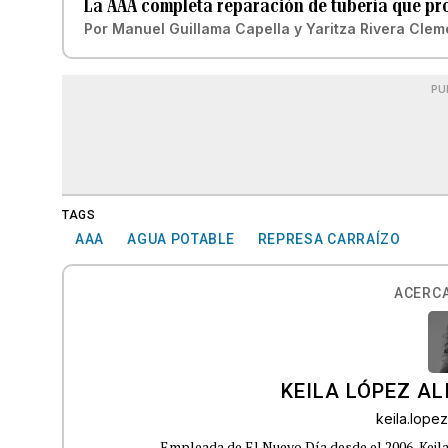
La AAA completa reparación de tubería que pr
Por
Manuel Guillama Capella
y
Yaritza Rivera Clem
PU
TAGS
AAA
AGUA POTABLE
REPRESA CARRAÍZO
ACERCA
KEILA LÓPEZ AL
keila.lop
Empleada de El Nuevo Día desde el 2006, Keil