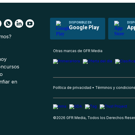
DISPONIBLE EN
DISP
Google Play
Ap
omos?
s
Otras marcas de GFR Media
 hoy
oncursos
io
nfiar en
Política de privacidad
Términos y condicion
©
2026
GFR Media, Todos los Derechos Rese