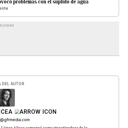
ovocó problemas con el suplido de agua
ente
BLICIDAD
 DEL AUTOR
ICEA
ez@gfrmedia.com
a López Alicea comenzó como investigadora de la