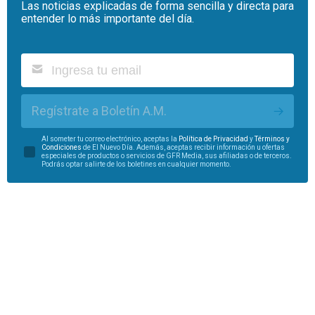
Las noticias explicadas de forma sencilla y directa para
entender lo más importante del día.
Regístrate a Boletín A.M.
Al someter tu correo electrónico, aceptas la
Política de Privacidad
y
Términos y
Condiciones
de El Nuevo Día. Además, aceptas recibir información u ofertas
especiales de productos o servicios de GFR Media, sus afiliadas o de terceros.
Podrás optar salirte de los boletines en cualquier momento.