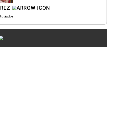
ÉREZ
toriador
...