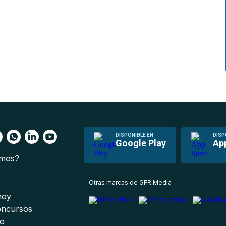
DISPONIBLE EN
DISP
Google Play
Ap
omos?
s
Otras marcas de GFR Media
 hoy
oncursos
io