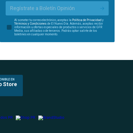
Regístrate a Boletín Opinión
Al someter tu correo electrónico, aceptas la
Política de Privacidad
y
Términos y Condiciones
de El Nuevo Día. Además, aceptas recibir
información u ofertas especiales de productos o servicios de GFR
Media, sus afiliadas o de terceros. Podrás optar salirte de los
boletines en cualquier momento.
ONIBLE EN
p Store