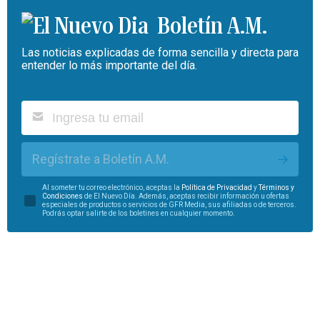
Boletín A.M.
Las noticias explicadas de forma sencilla y directa para
entender lo más importante del día.
Regístrate a Boletín A.M.
Al someter tu correo electrónico, aceptas la
Política de Privacidad
y
Términos y
Condiciones
de El Nuevo Día. Además, aceptas recibir información u ofertas
especiales de productos o servicios de GFR Media, sus afiliadas o de terceros.
Podrás optar salirte de los boletines en cualquier momento.