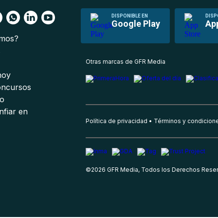
DISPONIBLE EN
DISP
Google Play
Ap
omos?
s
Otras marcas de GFR Media
 hoy
oncursos
io
nfiar en
Política de privacidad
Términos y condicion
©
2026
GFR Media, Todos los Derechos Rese