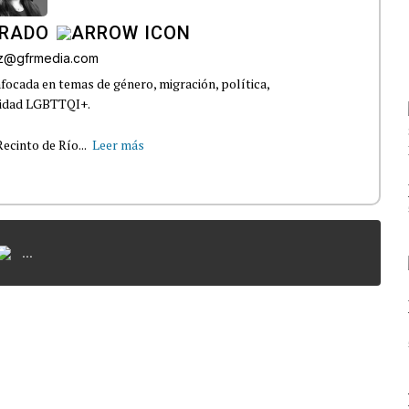
IRADO
az@gfrmedia.com
nfocada en temas de género, migración, política,
nidad LGBTTQI+.
ecinto de Río...
Leer más
...