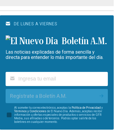
DE LUNES A VIERNES
Boletín A.M.
Las noticias explicadas de forma sencilla y
directa para entender lo más importante del día.
Regístrate a Boletín A.M.
Al someter tu correo electrónico, aceptas la
Política de Privacidad
y
Términos y Condiciones
de El Nuevo Día. Además, aceptas recibir
información u ofertas especiales de productos o servicios de GFR
Media, sus afiliadas o de terceros. Podrás optar salirte de los
boletines en cualquier momento.