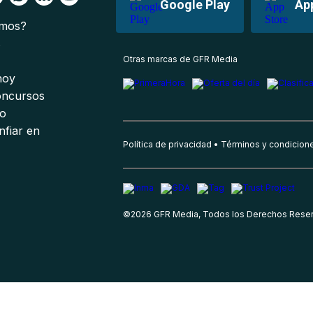
Google Play
Ap
omos?
s
Otras marcas de GFR Media
 hoy
oncursos
io
nfiar en
Política de privacidad
Términos y condicion
©
2026
GFR Media, Todos los Derechos Rese