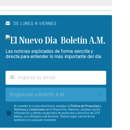
DE LUNES A VIERNES
Boletín A.M.
Las noticias explicadas de forma sencilla y
directa para entender lo más importante del día.
Regístrate a Boletín A.M.
Al someter tu correo electrónico, aceptas la
Política de Privacidad
y
Términos y Condiciones
de El Nuevo Día. Además, aceptas recibir
información u ofertas especiales de productos o servicios de GFR
Media, sus afiliadas o de terceros. Podrás optar salirte de los
boletines en cualquier momento.