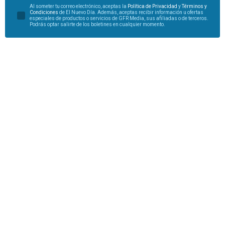
Al someter tu correo electrónico, aceptas la
Política de Privacidad
y
Términos y
Condiciones
de El Nuevo Día. Además, aceptas recibir información u ofertas
especiales de productos o servicios de GFR Media, sus afiliadas o de terceros.
Podrás optar salirte de los boletines en cualquier momento.