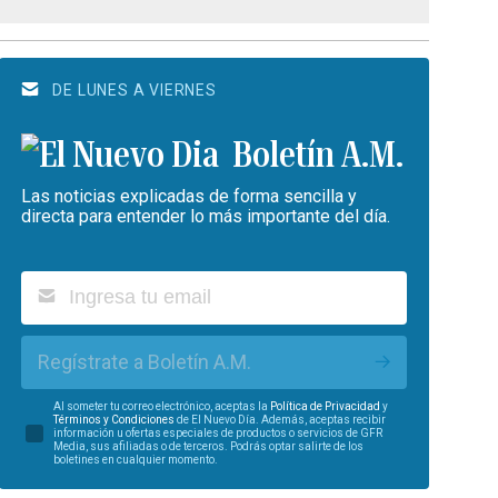
DE LUNES A VIERNES
Boletín A.M.
Las noticias explicadas de forma sencilla y
directa para entender lo más importante del día.
Regístrate a Boletín A.M.
Al someter tu correo electrónico, aceptas la
Política de Privacidad
y
Términos y Condiciones
de El Nuevo Día. Además, aceptas recibir
información u ofertas especiales de productos o servicios de GFR
Media, sus afiliadas o de terceros. Podrás optar salirte de los
boletines en cualquier momento.