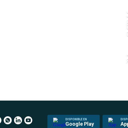
DISPONIBLE EN
DISP
Google Play
Ap