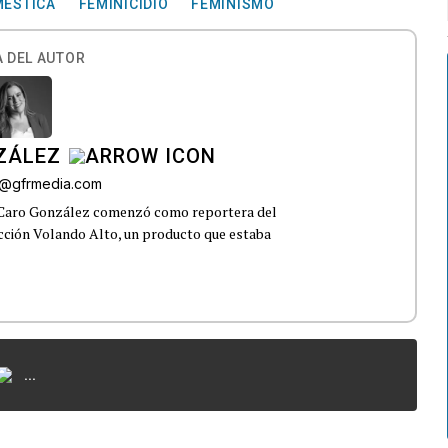
MÉSTICA
FEMINICIDIO
FEMINISMO
 DEL AUTOR
ZÁLEZ
o@gfrmedia.com
 Caro González comenzó como reportera del
ección Volando Alto, un producto que estaba
...