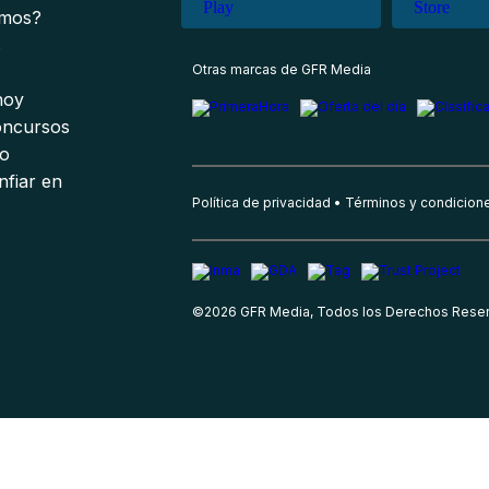
omos?
s
Otras marcas de GFR Media
 hoy
oncursos
io
nfiar en
Política de privacidad
Términos y condicion
©
2026
GFR Media, Todos los Derechos Rese