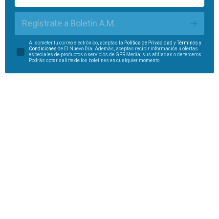
Regístrate a Boletín A.M.
Al someter tu correo electrónico, aceptas la
Política de Privacidad
y
Términos y
Condiciones
de El Nuevo Día. Además, aceptas recibir información u ofertas
especiales de productos o servicios de GFR Media, sus afiliadas o de terceros.
Podrás optar salirte de los boletines en cualquier momento.