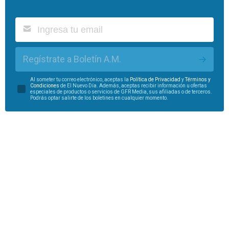
Regístrate a Boletín A.M.
Al someter tu correo electrónico, aceptas la
Política de Privacidad
y
Términos y
Condiciones
de El Nuevo Día. Además, aceptas recibir información u ofertas
especiales de productos o servicios de GFR Media, sus afiliadas o de terceros.
Podrás optar salirte de los boletines en cualquier momento.