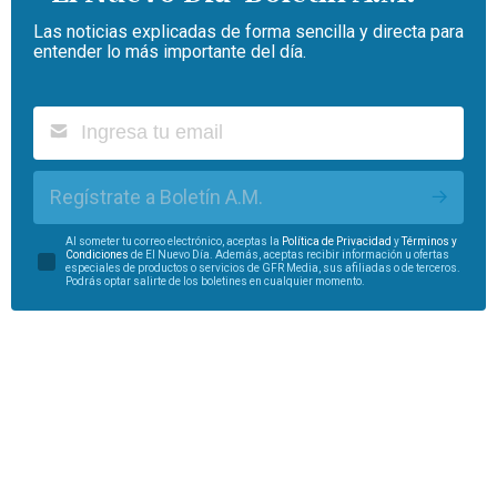
Las noticias explicadas de forma sencilla y directa para
entender lo más importante del día.
Regístrate a Boletín A.M.
Al someter tu correo electrónico, aceptas la
Política de Privacidad
y
Términos y
Condiciones
de El Nuevo Día. Además, aceptas recibir información u ofertas
especiales de productos o servicios de GFR Media, sus afiliadas o de terceros.
Podrás optar salirte de los boletines en cualquier momento.